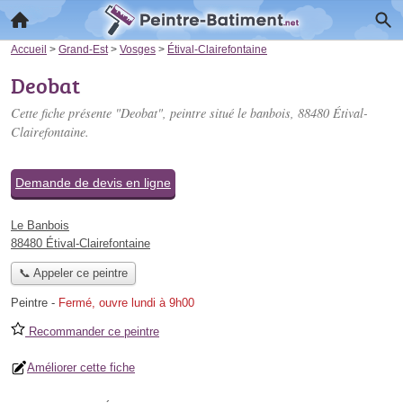
Accueil
>
Grand-Est
>
Vosges
>
Étival-Clairefontaine
Deobat
Cette fiche présente "Deobat", peintre situé
le banbois
, 88480 Étival-
Clairefontaine.
Demande de devis en ligne
Le Banbois
88480 Étival-Clairefontaine
📞 Appeler ce peintre
Peintre
-
Fermé, ouvre lundi à 9h00
Recommander ce peintre
Améliorer cette fiche