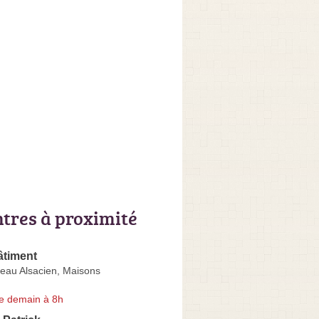
ntres à proximité
âtiment
au Alsacien, Maisons
e demain à 8h