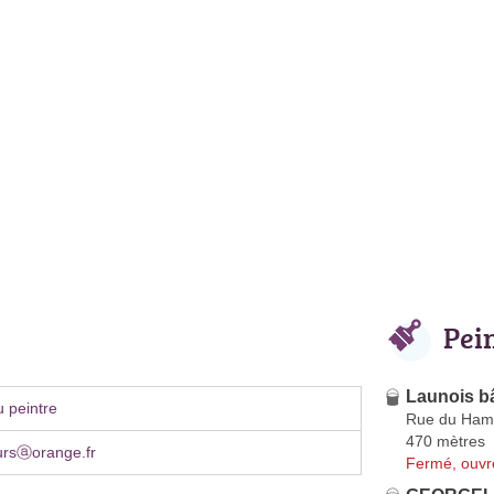
Pei
Launois b
 peintre
Rue du Hame
470 mètres
ursⓐorange.fr
Fermé, ouvr