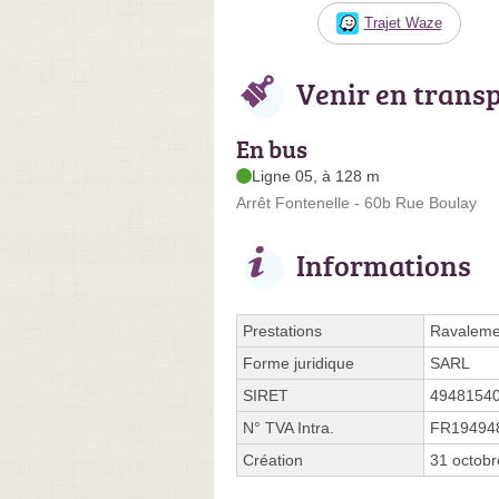
Trajet Waze
Venir en trans
En bus
Ligne 05, à 128 m
Arrêt Fontenelle - 60b Rue Boulay
Informations
Prestations
Ravalemen
Forme juridique
SARL
SIRET
4948154
N° TVA Intra.
FR19494
Création
31 octob