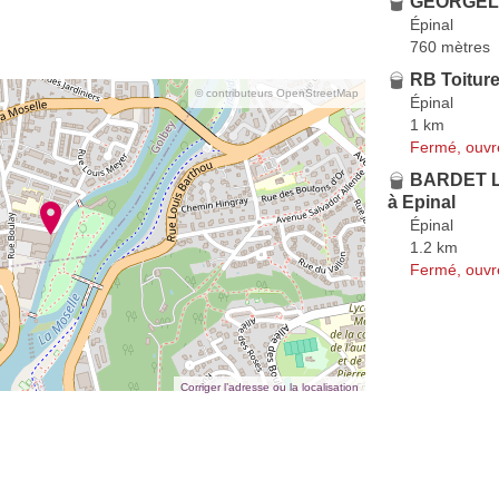
GEORGEL 
Épinal
760 mètres
RB Toitur
© contributeurs OpenStreetMap
Épinal
1 km
Fermé, ouvr
BARDET Lu
à Epinal
Épinal
1.2 km
Fermé, ouvr
Corriger l’adresse ou la localisation