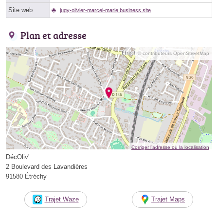
Site web
jugy-olivier-marcel-marie.business.site
Plan et adresse
© contributeurs OpenStreetMap
Corriger l’adresse ou la localisation
DécOliv'
2 Boulevard des Lavandières
91580 Étréchy
Trajet Waze
Trajet Maps