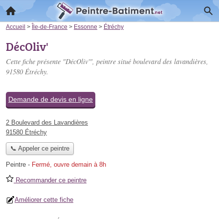
Accueil
>
Île-de-France
>
Essonne
>
Étréchy
DécOliv'
Cette fiche présente "DécOliv'", peintre situé
boulevard des lavandières
,
91580 Étréchy.
Demande de devis en ligne
2 Boulevard des Lavandières
91580 Étréchy
📞 Appeler ce peintre
Peintre
-
Fermé, ouvre demain à 8h
Recommander ce peintre
Améliorer cette fiche