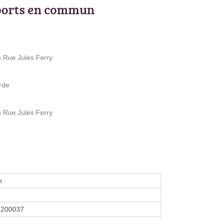
ports en commun
s Rue Jules Ferry
rde
s Rue Jules Ferry
n
8200037