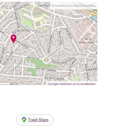
© contributeurs OpenStreetMap
Corriger l’adresse ou la localisation
Trajet Maps