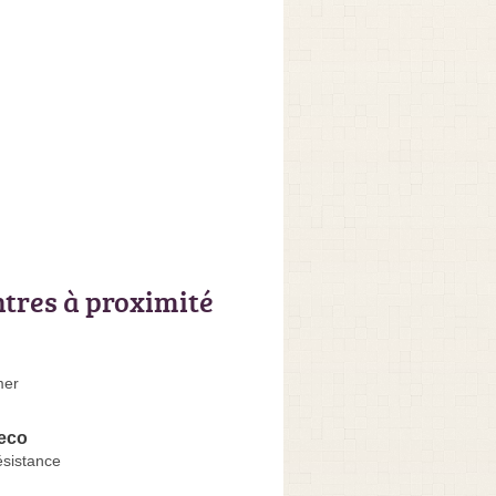
ntres à proximité
mer
Deco
ésistance