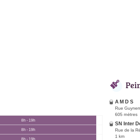
Pei
A M D S
Rue Guyne
605 mètres
8h - 19h
SN Inter 
Rue de la R
8h - 19h
1 km
8h - 19h