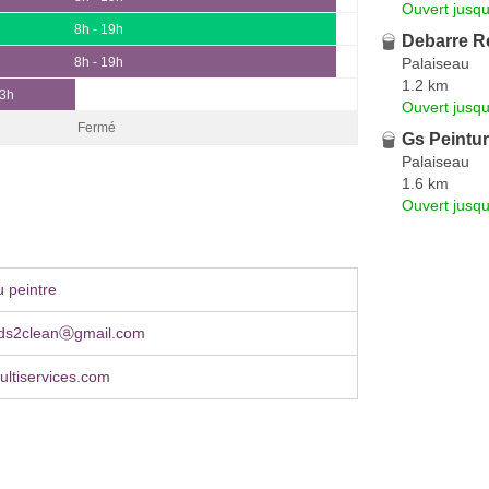
Ouvert jusqu
8h - 19h
Debarre R
Palaiseau
8h - 19h
1.2 km
13h
Ouvert jusq
Fermé
Gs Peintu
Palaiseau
1.6 km
Ouvert jusqu
 peintre
.ds2cleanⓐgmail.com
ltiservices.com