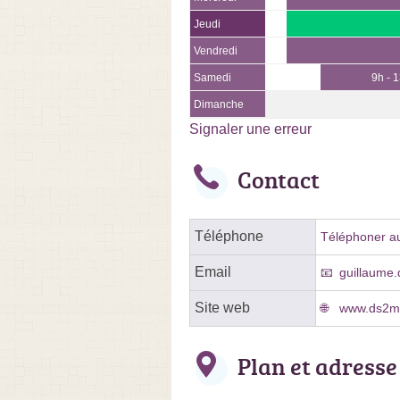
Jeudi
Vendredi
Samedi
9h - 
Dimanche
Signaler une erreur
Contact
Téléphone
Téléphoner au
Email
guillaume
Site web
www.ds2mu
Plan et adresse