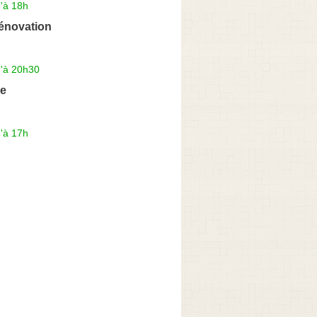
'à 18h
énovation
u'à 20h30
re
'à 17h