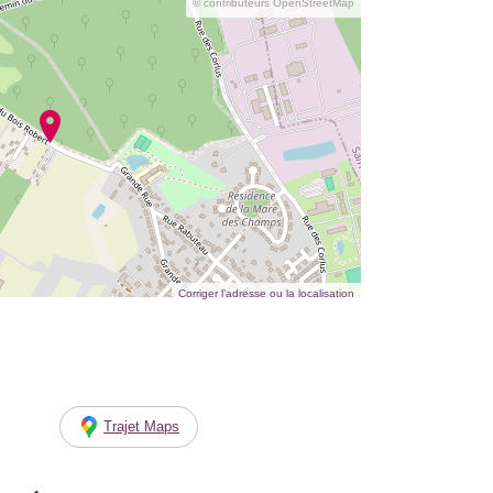
© contributeurs OpenStreetMap
Corriger l’adresse ou la localisation
Trajet Maps