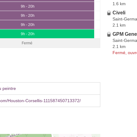
1.6 km
9h - 20h
Civeli
9h - 20h
Saint-Germa
2.1 km
9h - 20h
GPM Gener
9h - 20h
Saint-Germa
Fermé
2.1 km
Fermé, ouvr
 peintre
com/Houston-Corsellis-111587450713372/