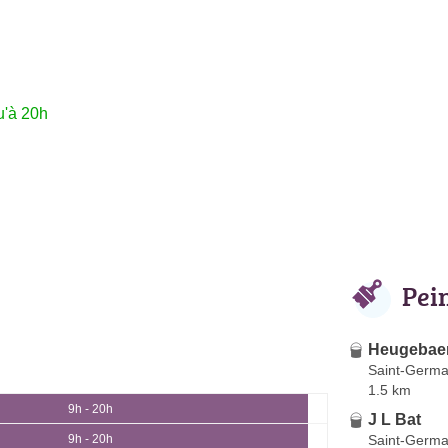
u'à 20h
Pei
Heugebaer
Saint-Germa
1.5 km
9h - 20h
J L Bat
Saint-Germa
9h - 20h