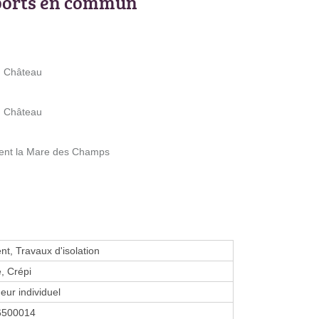
ports en commun
u Château
u Château
ment la Mare des Champs
t, Travaux d'isolation
é, Crépi
eur individuel
6500014