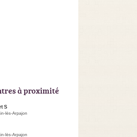
ntres à proximité
t S
in-lès-Arpajon
in-lès-Arpajon