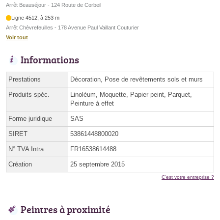
Arrêt Beauséjour - 124 Route de Corbeil
Ligne 4512, à 253 m
Arrêt Chèvrefeuilles - 178 Avenue Paul Vaillant Couturier
Voir tout
Informations
Prestations
Décoration, Pose de revêtements sols et murs
Produits spéc.
Linoléum, Moquette, Papier peint, Parquet,
Peinture à effet
Forme juridique
SAS
SIRET
53861448800020
N° TVA Intra.
FR16538614488
Création
25 septembre 2015
C'est votre entreprise ?
Peintres à proximité