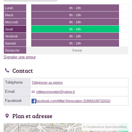
Lundi
8h - 18h
Mardi
8h - 18h
Mercredi
8h - 18h
Jeudi
8h - 18h
Vendredi
8h - 18h
Samedi
8h - 18h
Dimanche
Fermé
Signaler une erreur
Contact
Téléphone
Téléphoner au peintre
Email
millatsrenovationⓐyahoo.fr
Facebook
facebook.com/Millat-Renovation-318665168732032/
Plan et adresse
© contributeurs OpenStreetMap