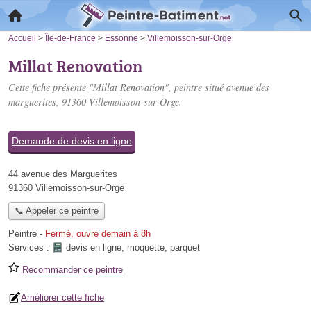
Accueil
>
Île-de-France
>
Essonne
>
Villemoisson-sur-Orge
Millat Renovation
Cette fiche présente "Millat Renovation", peintre situé
avenue des
marguerites
, 91360 Villemoisson-sur-Orge.
Demande de devis en ligne
44 avenue des Marguerites
91360 Villemoisson-sur-Orge
📞 Appeler ce peintre
Peintre
-
Fermé, ouvre demain à 8h
Services :
devis en ligne
,
moquette
,
parquet
Recommander ce peintre
Améliorer cette fiche