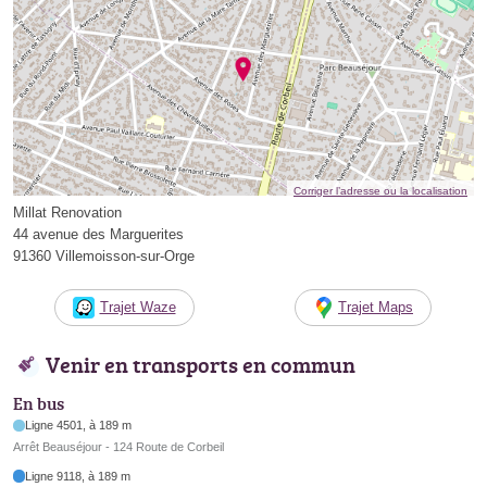
Corriger l’adresse ou la localisation
Millat Renovation
44 avenue des Marguerites
91360 Villemoisson-sur-Orge
Trajet Waze
Trajet Maps
Venir en transports en commun
En bus
Ligne 4501, à 189 m
Arrêt Beauséjour - 124 Route de Corbeil
Ligne 9118, à 189 m