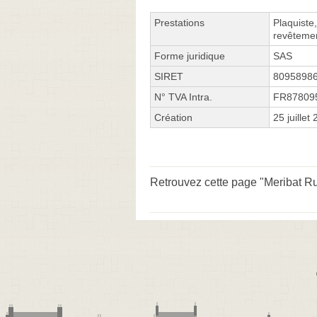
Prestations
Plaquiste
revêtemen
Forme juridique
SAS
SIRET
8095898
N° TVA Intra.
FR87809
Création
25 juillet
Retrouvez cette page "Meribat R