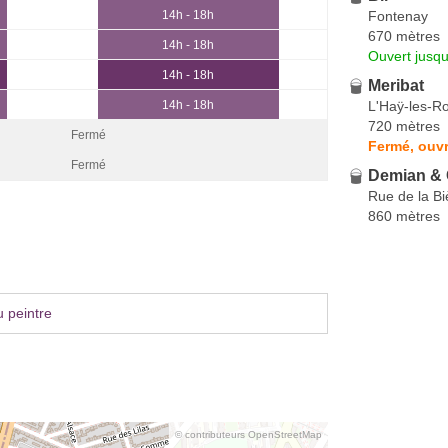
Fontenay
14h - 18h
670 mètres
14h - 18h
Ouvert jusqu
14h - 18h
Meribat
L'Haÿ-les-R
14h - 18h
720 mètres
Fermé
Fermé, ouvr
Fermé
Demian &
Rue de la Biè
860 mètres
 peintre
© contributeurs OpenStreetMap