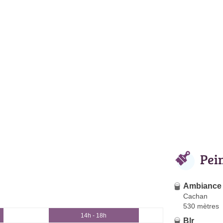
Pei
Ambiance
Cachan
530 mètres
14h - 18h
Blr