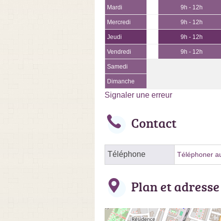
Mardi
9h - 12h
Mercredi
9h - 12h
Jeudi
9h - 12h
Vendredi
9h - 12h
Samedi
Dimanche
Signaler une erreur
Contact
Téléphone
Téléphoner au
Plan et adresse