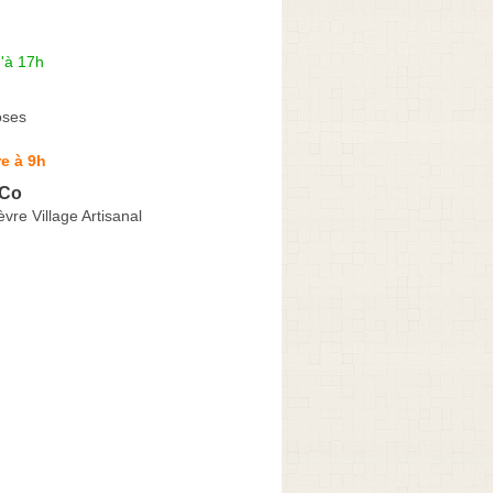
'à 17h
oses
e à 9h
 Co
vre Village Artisanal