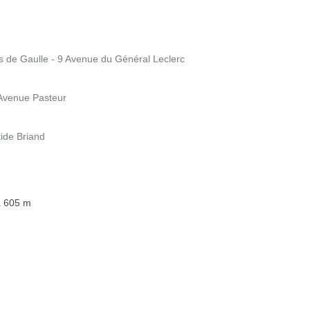
es de Gaulle - 9 Avenue du Général Leclerc
3 Avenue Pasteur
tide Briand
à 605 m