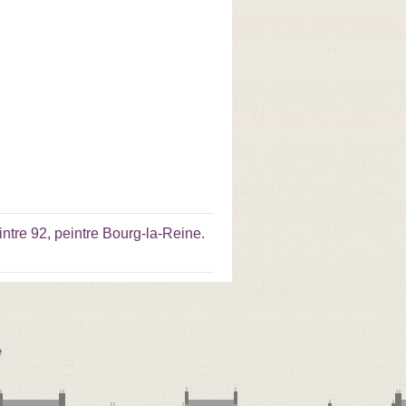
intre 92
,
peintre Bourg-la-Reine
.
e