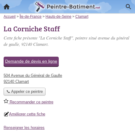
Accueil
>
Île-de-France
>
Hauts-de-Seine
>
Clamart
La Corniche Staff
Cette fiche présente "La Corniche Staff", peintre situé
avenue du général
de gaulle
, 92140 Clamart.
Demande de devis en ligne
504 Avenue du Général de Gaulle
92140 Clamart
📞 Appeler ce peintre
Recommander ce peintre
Améliorer cette fiche
Renseigner les horaires