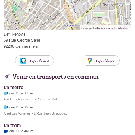
Corriger l’adresse ou la localisation
Defi Renov's
39 Rue George Sand
92230 Gennevilliers
Trajet Waze
Trajet Maps
Venir en transports en commun
En métro
Ligne 13, à 353 m
Arrêt Les Agnettes - 5 Rue Emile Zola
Ligne 13, à 346 m
Arrêt Les Agnettes - 1 Rue Jean Giraudoux
En tram
Ligne T1, à 461 m