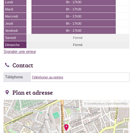
Lundi
8h - 17h30
Mardi
8h - 17h30
Mercredi
8h - 17h30
Jeudi
8h - 17h30
Vendredi
8h - 17h30
Samedi
Fermé
Dimanche
Fermé
Signaler une erreur
Contact
Téléphone
Téléphoner au peintre
Plan et adresse
© contributeurs OpenStreetMap