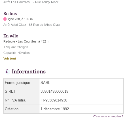
Arrêt Les Courtilles - 2 Rue Teddy Riner
En bus
Ligne 238, à 102 m
Arrêt Abbé Glatz - 63 Rue de l’Abbe Glatz
En vélo
Redoute - Les Courtilles, à 432 m
1 Square Chalgrin
Capacité : 40 vélos
Voir tout
Informations
Forme juridique
SARL
SIRET
38981493000019
N° TVA Intra.
FR95389814930
Création
1 décembre 1992
C'est votre entreprise ?