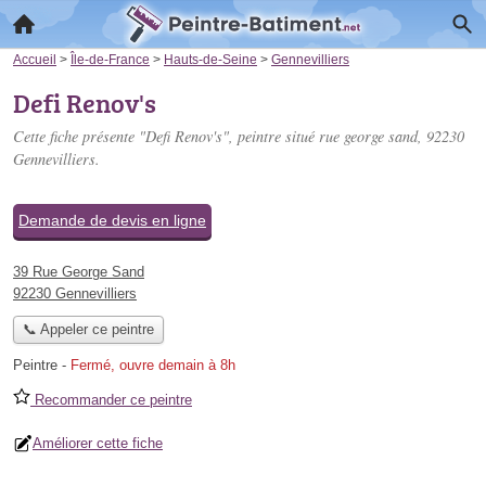
Accueil
>
Île-de-France
>
Hauts-de-Seine
>
Gennevilliers
Defi Renov's
Cette fiche présente "Defi Renov's", peintre situé
rue george sand
, 92230
Gennevilliers.
Demande de devis en ligne
39 Rue George Sand
92230 Gennevilliers
📞 Appeler ce peintre
Peintre
-
Fermé, ouvre demain à 8h
Recommander ce peintre
Améliorer cette fiche