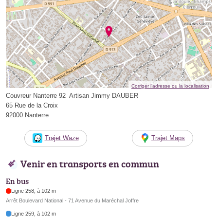
Corriger l’adresse ou la localisation
Couvreur Nanterre 92 ️ Artisan Jimmy DAUBER
65 Rue de la Croix
92000 Nanterre
Trajet Waze
Trajet Maps
Venir en transports en commun
En bus
Ligne 258, à 102 m
Arrêt Boulevard National - 71 Avenue du Maréchal Joffre
Ligne 259, à 102 m