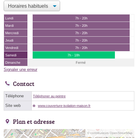
Lundi
7h - 20h
Mardi
7h - 20h
Mercredi
7h - 20h
Jeudi
7h - 20h
Vendredi
7h - 20h
Samedi
7h - 18h
Dimanche
Fermé
Signaler une erreur
Contact
Téléphone
Téléphoner au peintre
Site web
www.couverture-isolation-maison.fr
Plan et adresse
© contributeurs OpenStreetMap