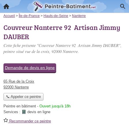
Accueil
>
Île-de-France
>
Hauts-de-Seine
>
Nanterre
Couvreur Nanterre 92 ️ Artisan Jimmy
DAUBER
Cette fiche présente "Couvreur Nanterre 92 ️ Artisan Jimmy DAUBER",
peintre situé
rue de la croix
, 92000 Nanterre.
Demande de devis en ligne
65 Rue de la Croix
92000 Nanterre
📞 Appeler ce peintre
Peintre en bâtiment
-
Ouvert jusqu'à 18h
Services :
devis en ligne
Recommander ce peintre