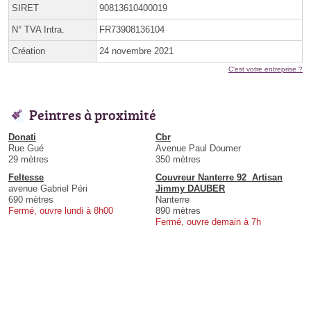
SIRET
90813610400019
N° TVA Intra.
FR73908136104
Création
24 novembre 2021
C'est votre entreprise ?
Peintres à proximité
Donati
Cbr
Rue Gué
Avenue Paul Doumer
29 mètres
350 mètres
Feltesse
Couvreur Nanterre 92 ️ Artisan
avenue Gabriel Péri
Jimmy DAUBER
690 mètres
Nanterre
Fermé, ouvre lundi à 8h00
890 mètres
Fermé, ouvre demain à 7h