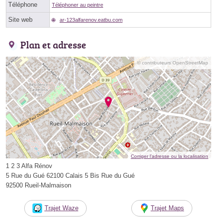
Téléphone
Téléphoner au peintre
Site web
ar-123alfarenov.eatbu.com
Plan et adresse
© contributeurs OpenStreetMap
Corriger l’adresse ou la localisation
1 2 3 Alfa Rénov
5 Rue du Gué 62100 Calais 5 Bis Rue du Gué
92500 Rueil-Malmaison
Trajet Waze
Trajet Maps