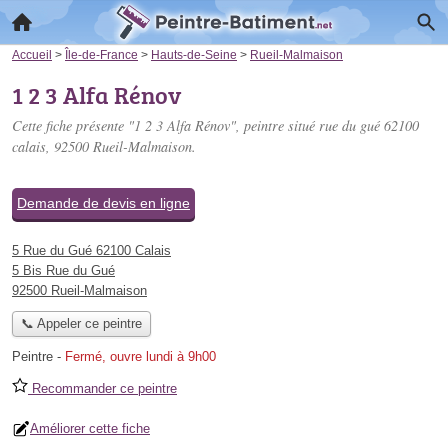
Accueil
>
Île-de-France
>
Hauts-de-Seine
>
Rueil-Malmaison
1 2 3 Alfa Rénov
Cette fiche présente "1 2 3 Alfa Rénov", peintre situé
rue du gué 62100
calais
, 92500 Rueil-Malmaison.
Demande de devis en ligne
5 Rue du Gué 62100 Calais
5 Bis Rue du Gué
92500 Rueil-Malmaison
📞 Appeler ce peintre
Peintre
-
Fermé, ouvre lundi à 9h00
Recommander ce peintre
Améliorer cette fiche