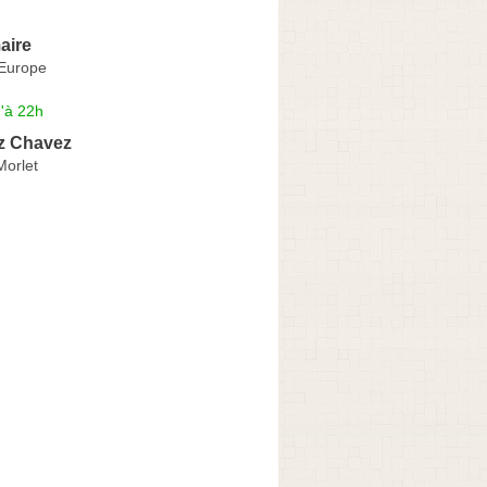
aire
'Europe
'à 22h
iz Chavez
Morlet