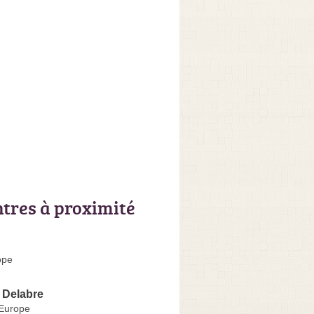
ntres à proximité
ope
 Delabre
'Europe