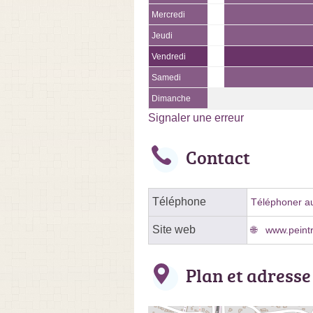
Mercredi
Jeudi
Vendredi
Samedi
Dimanche
Signaler une erreur
Contact
Téléphone
Téléphoner au
Site web
www.peint
Plan et adresse