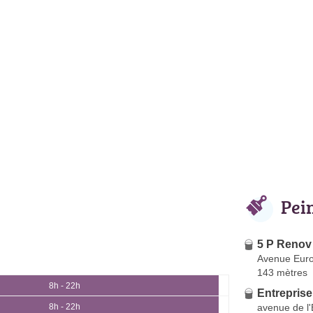
Pei
5 P Renov
Avenue Eur
143 mètres
8h - 22h
Entreprise
avenue de l
8h - 22h