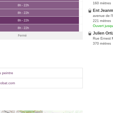
160 mètres
8h - 22h
Ent Jeanm
8h - 22h
avenue de l
221 mètres
8h - 22h
Ouvert jusqu
8h - 22h
Julien Ort
Fermé
Rue Ernest 
370 mètres
 peintre
robat.com