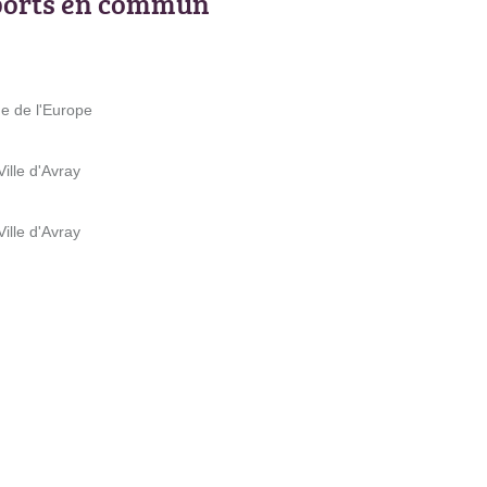
ports en commun
e de l'Europe
ille d'Avray
ille d'Avray