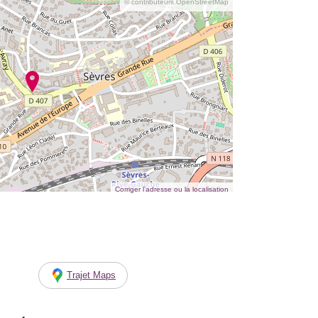
© contributeurs OpenStreetMap
Corriger l’adresse ou la localisation
Trajet Maps