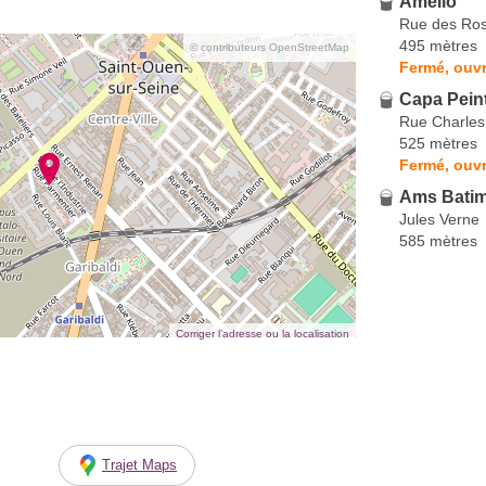
Amelio
Rue des Ros
495 mètres
© contributeurs OpenStreetMap
Fermé, ouvr
Capa Pein
Rue Charles
525 mètres
Fermé, ouvr
Ams Bati
Jules Verne
585 mètres
Corriger l’adresse ou la localisation
Trajet Maps