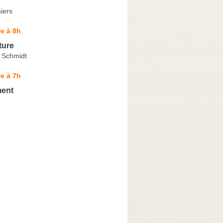
iers
e à 8h
ture
 Schmidt
e à 7h
ment