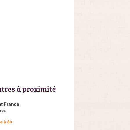
ntres à proximité
t France
rès
e à 8h