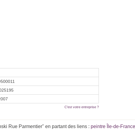
9500011
025195
 2007
C'est votre entreprise ?
ski Rue Parmentier" en partant des liens :
peintre Île-de-Franc