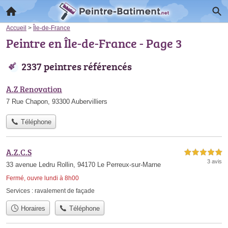
Accueil
>
Île-de-France
Peintre en Île-de-France - Page 3
2337 peintres référencés
A.Z Renovation
7 Rue Chapon, 93300 Aubervilliers
Téléphone
A.Z.C.S
5,0 étoiles sur 5
3 avis
33 avenue Ledru Rollin, 94170 Le Perreux-sur-Marne
Fermé, ouvre lundi à 8h00
Services :
ravalement de façade
Horaires
Téléphone