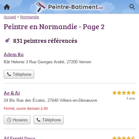
Accueil
>
Normandie
Peintre en Normandie - Page 2
831 peintres référencés
Adem Ka
Bât Helenie 3 Rue Georges André, 27200 Vernon
Téléphone
Ae & Ai
5,0 étoiles sur 5
3 avis
24 Bis Rue des Écoles, 27640 Villiers-en-Désœuvre
Fermé, ouvre demain à 8h
Horaires
Téléphone
Af Esprit Deco
4,5 étoiles sur 5