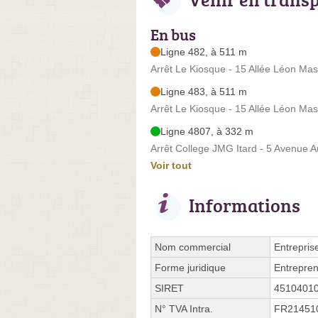
En bus
Ligne 482, à 511 m
Arrêt Le Kiosque - 15 Allée Léon Ma
Ligne 483, à 511 m
Arrêt Le Kiosque - 15 Allée Léon Ma
Ligne 4807, à 332 m
Arrêt College JMG Itard - 5 Avenue Au
Voir tout
Informations
Nom commercial
Entrepris
Forme juridique
Entrepren
SIRET
4510401
N° TVA Intra.
FR21451