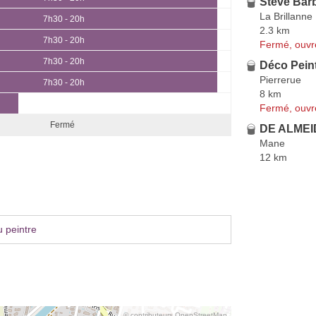
Steve Barb
La Brillanne
7h30 - 20h
2.3 km
7h30 - 20h
Fermé, ouvr
7h30 - 20h
Déco Pein
Pierrerue
7h30 - 20h
8 km
Fermé, ouvr
Fermé
DE ALMEI
Mane
12 km
 peintre
© contributeurs OpenStreetMap