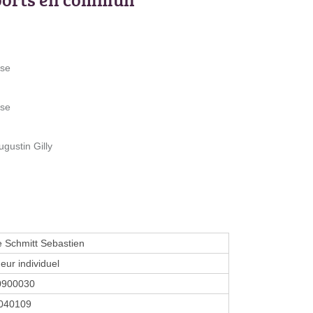
sse
sse
gustin Gilly
e Schmitt Sebastien
eur individuel
0900030
040109