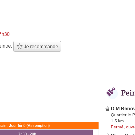
 7h30
intre.
Je recommande
Pei
D.M Renov
Quartier le 
1.5 km
ain :
Jour férié (Assomption)
Fermé, ouvr
7h30 - 20h