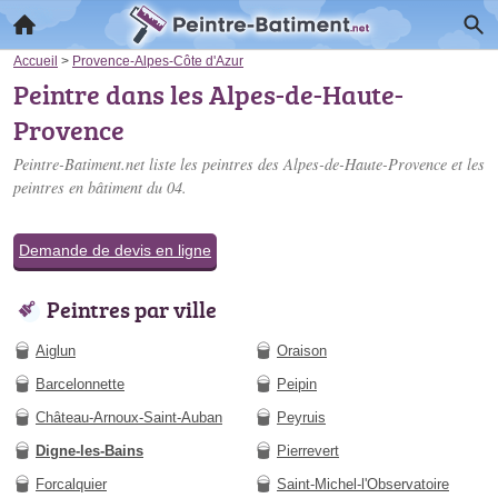
Accueil
>
Provence-Alpes-Côte d'Azur
Peintre dans les Alpes-de-Haute-
Provence
Peintre-Batiment.net liste les
peintres des Alpes-de-Haute-Provence
et les
peintres en bâtiment du 04.
Demande de devis en ligne
Peintres par ville
Aiglun
Oraison
Barcelonnette
Peipin
Château-Arnoux-Saint-Auban
Peyruis
Digne-les-Bains
Pierrevert
Forcalquier
Saint-Michel-l'Observatoire