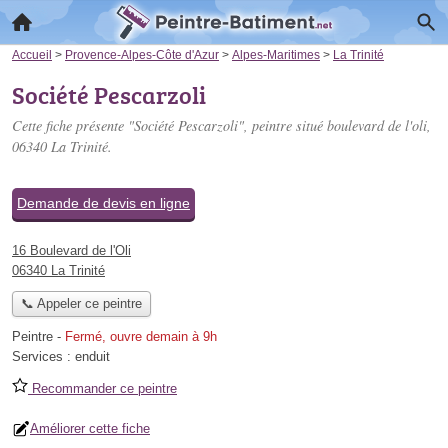
Accueil
>
Provence-Alpes-Côte d'Azur
>
Alpes-Maritimes
>
La Trinité
Société Pescarzoli
Cette fiche présente "Société Pescarzoli", peintre situé
boulevard de l'oli
,
06340 La Trinité.
Demande de devis en ligne
16 Boulevard de l'Oli
06340 La Trinité
📞 Appeler ce peintre
Peintre
-
Fermé, ouvre demain à 9h
Services :
enduit
Recommander ce peintre
Améliorer cette fiche