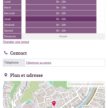
Lundi
9h - 18h
Mardi
9h - 18h
Mercredi
9h - 18h
Jeudi
9h - 18h
Vendredi
9h - 18h
Samedi
9h - 18h
Dimanche
Fermé
Signaler une erreur
Contact
Téléphone
Téléphoner au peintre
Plan et adresse
© contributeurs OpenStreetMap