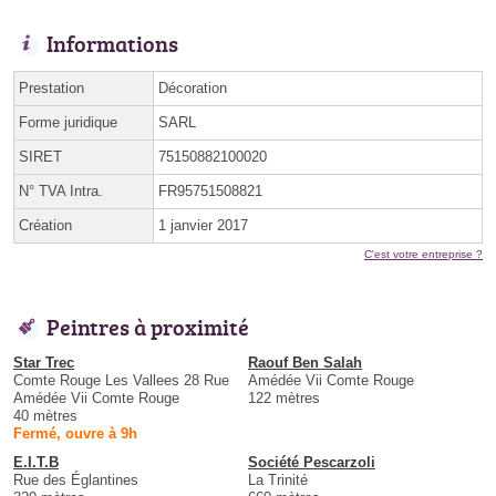
Informations
Prestation
Décoration
Forme juridique
SARL
SIRET
75150882100020
N° TVA Intra.
FR95751508821
Création
1 janvier 2017
C'est votre entreprise ?
Peintres à proximité
Star Trec
Raouf Ben Salah
Comte Rouge Les Vallees 28 Rue
Amédée Vii Comte Rouge
Amédée Vii Comte Rouge
122 mètres
40 mètres
Fermé, ouvre à 9h
E.I.T.B
Société Pescarzoli
Rue des Églantines
La Trinité