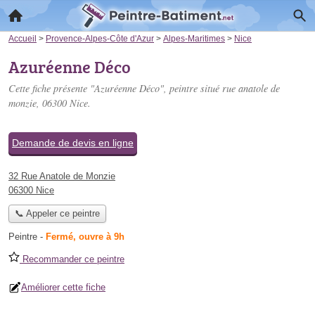
Accueil
>
Provence-Alpes-Côte d'Azur
>
Alpes-Maritimes
>
Nice
Azuréenne Déco
Cette fiche présente "Azuréenne Déco", peintre situé
rue anatole de
monzie
, 06300 Nice.
Demande de devis en ligne
32 Rue Anatole de Monzie
06300 Nice
📞 Appeler ce peintre
Peintre
-
Fermé, ouvre à 9h
Recommander ce peintre
Améliorer cette fiche