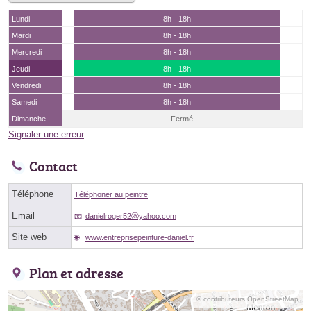
Lundi
8h - 18h
Mardi
8h - 18h
Mercredi
8h - 18h
Jeudi
8h - 18h
Vendredi
8h - 18h
Samedi
8h - 18h
Dimanche
Fermé
Signaler une erreur
Contact
Téléphone
Téléphoner au peintre
Email
danielroger52ⓐyahoo.com
Site web
www.entreprisepeinture-daniel.fr
Plan et adresse
© contributeurs OpenStreetMap