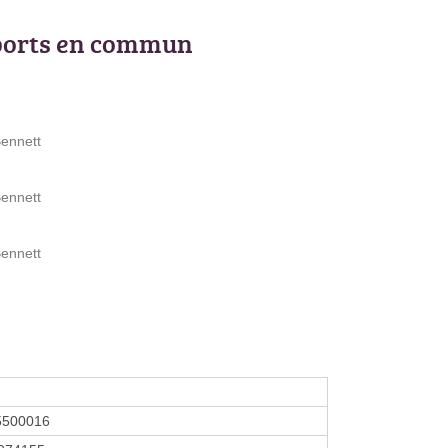
ports en commun
Bennett
Bennett
Bennett
5500016