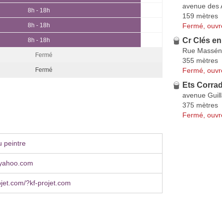
avenue des A
8h - 18h
159 mètres
Fermé, ouvr
8h - 18h
Cr Clés en
8h - 18h
Rue Massén
Fermé
355 mètres
Fermé, ouvr
Fermé
Ets Corrad
avenue Guil
375 mètres
Fermé, ouvr
 peintre
ⓐyahoo.com
jet.com/?kf-projet.com