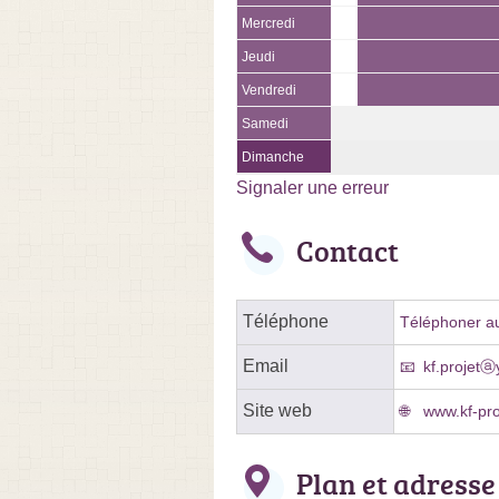
Mercredi
Jeudi
Vendredi
Samedi
Dimanche
Signaler une erreur
Contact
Téléphone
Téléphoner au
Email
kf.projet
Site web
www.kf-pro
Plan et adresse