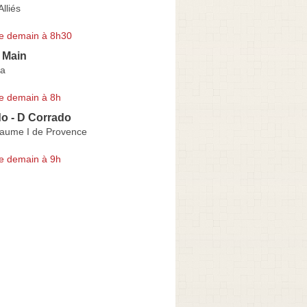
lliés
e demain à 8h30
 Main
a
e demain à 8h
o - D Corrado
laume I de Provence
e demain à 9h