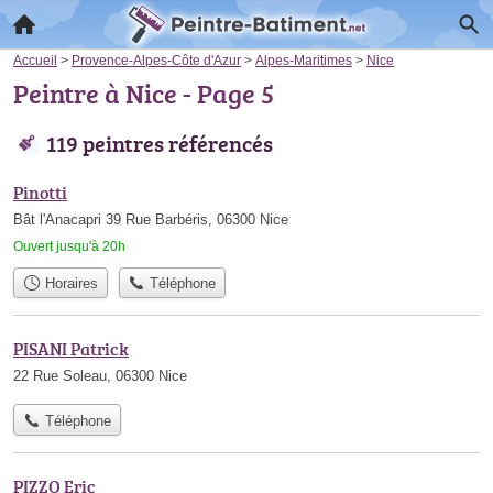
Accueil
>
Provence-Alpes-Côte d'Azur
>
Alpes-Maritimes
>
Nice
Peintre à Nice - Page 5
119 peintres référencés
Pinotti
Bât l'Anacapri 39 Rue Barbéris, 06300 Nice
Ouvert jusqu'à 20h
Horaires
Téléphone
PISANI Patrick
22 Rue Soleau, 06300 Nice
Téléphone
PIZZO Eric