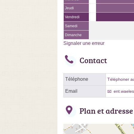
Jeudi
Vendredi
Samedi
Dimanche
Signaler une erreur
Contact
Téléphone
Téléphoner au
Email
ent.waele
Plan et adresse