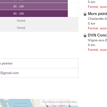
5 km
Fermé, ouvr
8h - 18h
Murs pein
8h - 18h
Charleville-
Fermé
5 km
Fermé, ouvr
Fermé
DVN Conc
Vrigne-aux-B
6 km
Fermé, ouvr
 peintre
sⓐgmail.com
© contributeurs OpenStreetMap