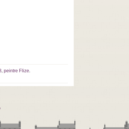
8
,
peintre Flize
.
e