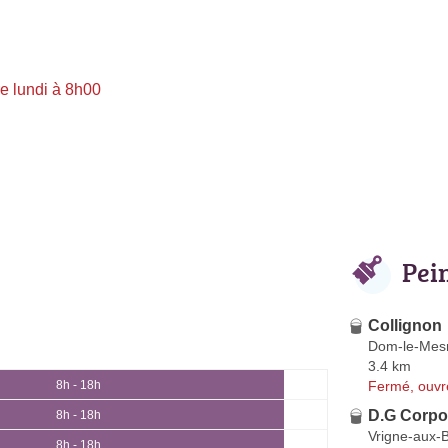
e lundi à 8h00
Pei
Collignon
Dom-le-Mesn
3.4 km
Fermé, ouvr
8h - 18h
D.G Corpo
8h - 18h
Vrigne-aux-B
8h - 18h