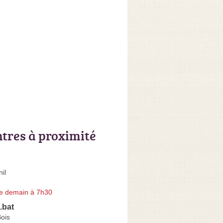
ntres à proximité
il
e demain à 7h30
.bat
ois