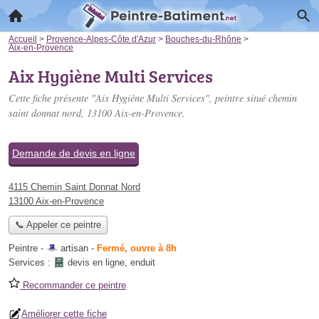
Accueil
>
Provence-Alpes-Côte d'Azur
>
Bouches-du-Rhône
>
Aix-en-Provence
Aix Hygiène Multi Services
Cette fiche présente "Aix Hygiène Multi Services", peintre situé
chemin
saint donnat nord
, 13100 Aix-en-Provence.
Demande de devis en ligne
4115 Chemin Saint Donnat Nord
13100 Aix-en-Provence
📞 Appeler ce peintre
Peintre -
artisan
-
Fermé, ouvre à 8h
Services :
devis en ligne
,
enduit
Recommander ce peintre
Améliorer cette fiche