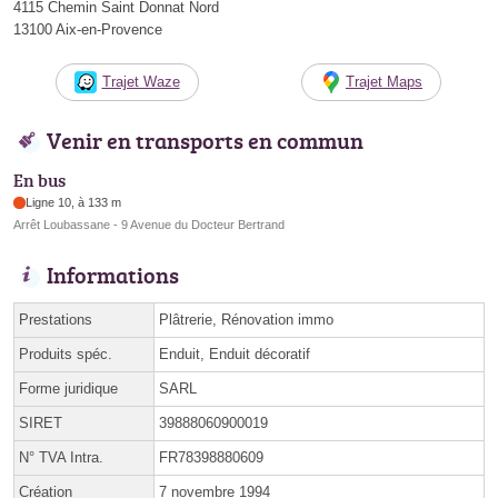
4115 Chemin Saint Donnat Nord
13100 Aix-en-Provence
Trajet Waze
Trajet Maps
Venir en transports en commun
En bus
Ligne 10, à 133 m
Arrêt Loubassane - 9 Avenue du Docteur Bertrand
Informations
Prestations
Plâtrerie, Rénovation immo
Produits spéc.
Enduit, Enduit décoratif
Forme juridique
SARL
SIRET
39888060900019
N° TVA Intra.
FR78398880609
Création
7 novembre 1994