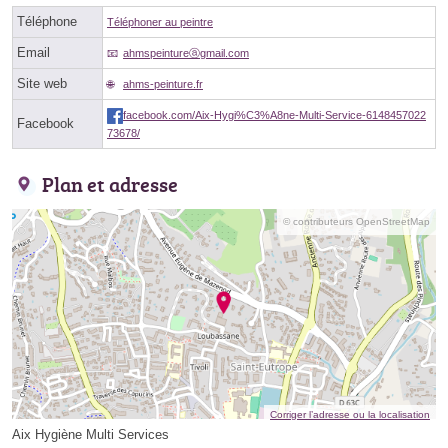
Téléphone
Téléphoner au peintre
Email
ahmspeintureⓐgmail.com
Site web
ahms-peinture.fr
facebook.com/Aix-Hygi%C3%A8ne-Multi-Service-6148457022
Facebook
73678/
Plan et adresse
© contributeurs OpenStreetMap
Corriger l’adresse ou la localisation
Aix Hygiène Multi Services