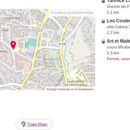
Yannick C
chemin du F
1.1 km
© contributeurs OpenStreetMap
Les Coule
villa Celony
1.2 km
Art et Mait
cours Mirab
1.3 km
Fermé, ouvr
Corriger l’adresse ou la localisation
Trajet Maps