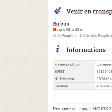
Venir en trans
En bus
Ligne 05, à 22 m
Arrêt Peupliers - 6 Allée des Peuplier
Informations
Forme juridique
Entrepren
SIRET
3212940
N° TVA Intra.
FR78321
Création
4 février
Retrouvez cette page "HOURS Xavi