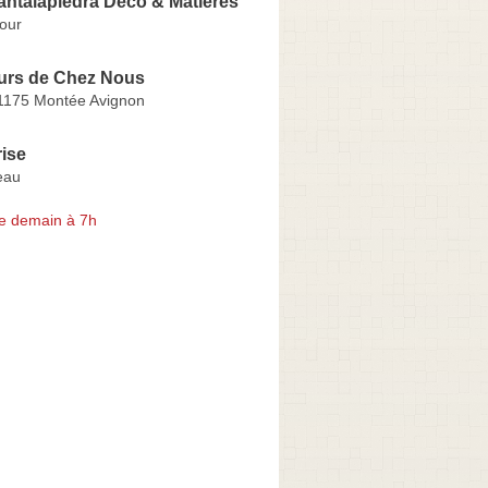
antalapiedra Deco & Matieres
our
urs de Chez Nous
 1175 Montée Avignon
rise
eau
e demain à 7h