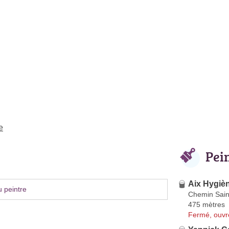
e
Pei
Aix Hygièn
 peintre
Chemin Sain
475 mètres
Fermé, ouvr