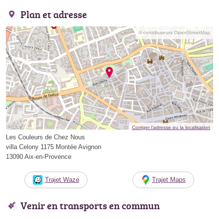
Plan et adresse
© contributeurs OpenStreetMap
Corriger l’adresse ou la localisation
Les Couleurs de Chez Nous
villa Celony 1175 Montée Avignon
13090 Aix-en-Provence
Trajet Waze
Trajet Maps
Venir en transports en commun