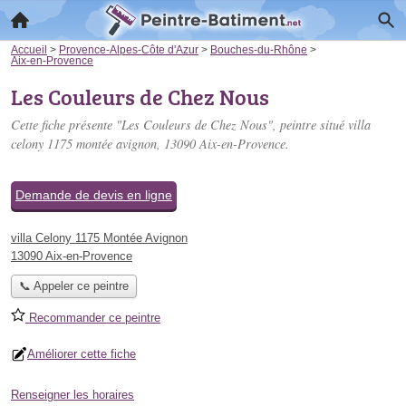
Accueil
>
Provence-Alpes-Côte d'Azur
>
Bouches-du-Rhône
>
Aix-en-Provence
Les Couleurs de Chez Nous
Cette fiche présente "Les Couleurs de Chez Nous", peintre situé
villa
celony 1175 montée avignon
, 13090 Aix-en-Provence.
Demande de devis en ligne
villa Celony 1175 Montée Avignon
13090 Aix-en-Provence
📞 Appeler ce peintre
Recommander ce peintre
Améliorer cette fiche
Renseigner les horaires