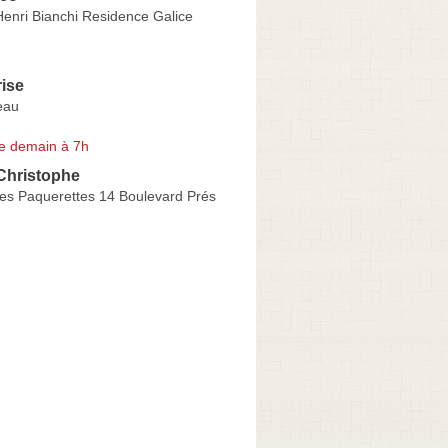
Henri Bianchi Residence Galice
rise
eau
e demain à 7h
hristophe
es Paquerettes 14 Boulevard Prés