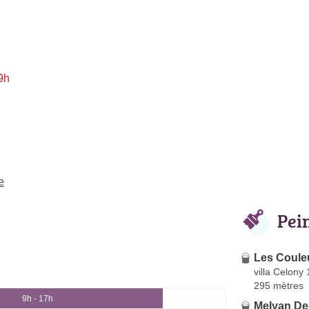
9h
e
Pei
Les Coule
villa Celony
295 mètres
9h - 17h
Melyan D