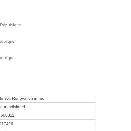
a République
publique
publique
de sol, Rénovation immo
eur individuel
2600011
917426