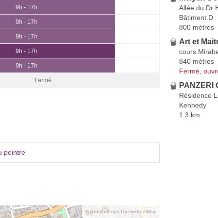
Allée du Dr 
9h - 17h
Bâtiment.D
9h - 17h
800 mètres
9h - 17h
Art et Mait
cours Mirab
9h - 17h
840 mètres
9h - 17h
Fermé, ouvr
Fermé
PANZERI C
Résidence L
Kennedy
1.3 km
 peintre
© contributeurs OpenStreetMap