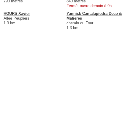
790 mètres
840 mètres
Fermé, ouvre demain à 9h
HOURS Xavier
Yannick Cantalapiedra Deco &
Allée Peupliers
Matieres
1.3 km
chemin du Four
1.3 km