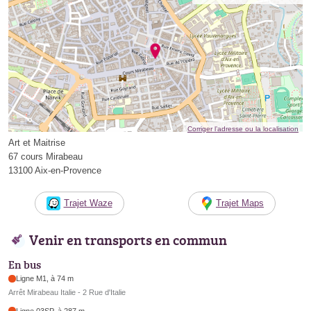
Corriger l’adresse ou la localisation
Art et Maitrise
67 cours Mirabeau
13100 Aix-en-Provence
Trajet Waze
Trajet Maps
Venir en transports en commun
En bus
Ligne M1, à 74 m
Arrêt Mirabeau Italie - 2 Rue d'Italie
Ligne 03SP, à 287 m