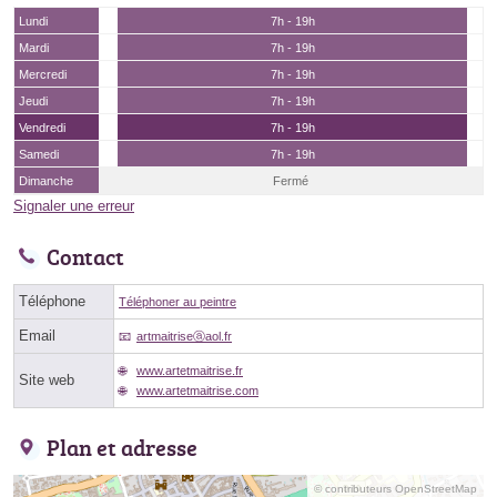
Lundi
7h - 19h
Mardi
7h - 19h
Mercredi
7h - 19h
Jeudi
7h - 19h
Vendredi
7h - 19h
Samedi
7h - 19h
Dimanche
Fermé
Signaler une erreur
Contact
Téléphone
Téléphoner au peintre
Email
artmaitriseⓐaol.fr
www.artetmaitrise.fr
Site web
www.artetmaitrise.com
Plan et adresse
© contributeurs OpenStreetMap