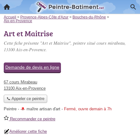
Accueil
>
Provence-Alpes-Côte d'Azur
>
Bouches-du-Rhône
>
Aix-en-Provence
Art et Maitrise
Cette fiche présente "Art et Maitrise", peintre situé
cours mirabeau
,
13100 Aix-en-Provence.
Demande de devis en ligne
67 cours Mirabeau
13100 Aix-en-Provence
📞 Appeler ce peintre
Peintre -
maître artisan d'art
-
Fermé, ouvre demain à 7h
Recommander ce peintre
Améliorer cette fiche