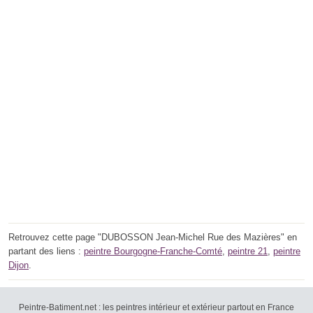
Retrouvez cette page "DUBOSSON Jean-Michel Rue des Mazières" en
partant des liens :
peintre Bourgogne-Franche-Comté
,
peintre 21
,
peintre
Dijon
.
Peintre-Batiment.net : les peintres intérieur et extérieur partout en France