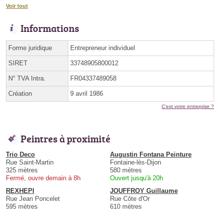
Voir tout
Informations
Forme juridique
Entrepreneur individuel
SIRET
33748905800012
N° TVA Intra.
FR04337489058
Création
9 avril 1986
C'est votre entreprise ?
Peintres à proximité
Trio Deco
Augustin Fontana Peinture
Rue Saint-Martin
Fontaine-lès-Dijon
325 mètres
580 mètres
Fermé, ouvre demain à 8h
Ouvert jusqu'à 20h
REXHEPI
JOUFFROY Guillaume
Rue Jean Poncelet
Rue Côte d'Or
595 mètres
610 mètres