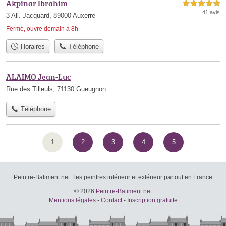
Akpinar Ibrahim
5,0 étoiles sur 5
41 avis
3 All. Jacquard, 89000 Auxerre
Fermé, ouvre demain à 8h
Horaires
Téléphone
ALAIMO Jean-Luc
Rue des Tilleuls, 71130 Gueugnon
Téléphone
1
2
3
4
5
Peintre-Batiment.net : les peintres intérieur et extérieur partout en France
© 2026
Peintre-Batiment.net
Mentions légales
-
Contact
-
Inscription gratuite