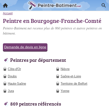
Accueil
Peintre en Bourgogne-Franche-Comté
Peintre-Batiment.net recense plus de 860
peintres
et autres peintres en
bâtiment.
Demande de devis en ligne
Peintres par département
Côte-d'Or
Nièvre
Doubs
Saône-et-Loire
Haute-Saône
Territoire de Belfort
Jura
Yonne
869 peintres référencés