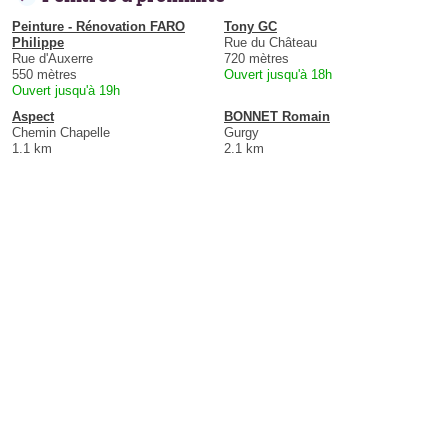
Peinture - Rénovation FARO
Tony GC
Philippe
Rue du Château
Rue d'Auxerre
720 mètres
550 mètres
Ouvert jusqu'à 18h
Ouvert jusqu'à 19h
Aspect
BONNET Romain
Chemin Chapelle
Gurgy
1.1 km
2.1 km