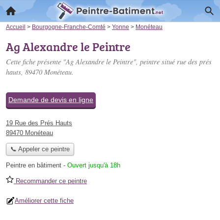
Accueil
>
Bourgogne-Franche-Comté
>
Yonne
>
Monéteau
Ag Alexandre le Peintre
Cette fiche présente "Ag Alexandre le Peintre", peintre situé
rue des prés
hauts
, 89470 Monéteau.
Demande de devis en ligne
19 Rue des Prés Hauts
89470 Monéteau
📞 Appeler ce peintre
Peintre en bâtiment
-
Ouvert jusqu'à 18h
Recommander ce peintre
Améliorer cette fiche