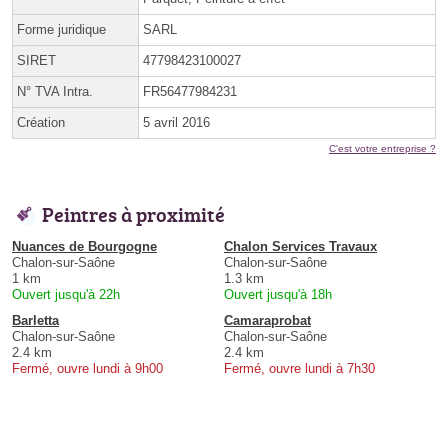
Forme juridique
SARL
SIRET
47798423100027
N° TVA Intra.
FR56477984231
Création
5 avril 2016
C'est votre entreprise ?
Peintres à proximité
Nuances de Bourgogne
Chalon Services Travaux
Chalon-sur-Saône
Chalon-sur-Saône
1 km
1.3 km
Ouvert jusqu'à 22h
Ouvert jusqu'à 18h
Barletta
Camaraprobat
Chalon-sur-Saône
Chalon-sur-Saône
2.4 km
2.4 km
Fermé, ouvre lundi à 9h00
Fermé, ouvre lundi à 7h30