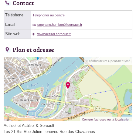
Contact
Téléphone
Téléphoner au peintre
Email
stephane.humbertⓐsereault.fr
Site web
www.actisol-sereault.fr
Plan et adresse
© contributeurs OpenStreetMap
Corriger l’adresse ou la localisation
Acti'sol et Acti'sol & Sereault
Les 21 Bis Rue Julien Leneveu Rue des Chavannes