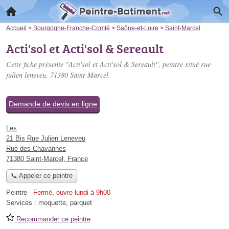
Accueil
>
Bourgogne-Franche-Comté
>
Saône-et-Loire
>
Saint-Marcel
Acti'sol et Acti'sol & Sereault
Cette fiche présente "Acti'sol et Acti'sol & Sereault", peintre situé
rue
julien leneveu
, 71380 Saint-Marcel.
Demande de devis en ligne
Les
21 Bis Rue Julien Leneveu
Rue des Chavannes
71380 Saint-Marcel, France
📞 Appeler ce peintre
Peintre
-
Fermé, ouvre lundi à 9h00
Services :
moquette
,
parquet
Recommander ce peintre