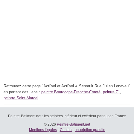
Retrouvez cette page "Acti'sol et Acti'sol & Sereault Rue Julien Leneveu"
en partant des liens :
peintre Bourgogne-Franche-Comté
,
peintre 71
,
peintre Saint-Marcel
.
Peintre-Batiment.net : les peintres intérieur et extérieur partout en France
© 2026
Peintre-Batiment.net
Mentions légales
-
Contact
-
Inscription gratuite