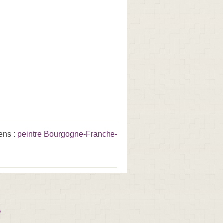
ens :
peintre Bourgogne-Franche-
e