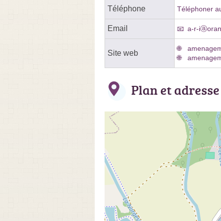
Téléphone
Téléphoner au
Email
a-r-iⓐoran
amenagemen
Site web
amenagemen
Plan et adresse