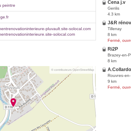
Cena j.v
 peintre
Genlis
4.3 km
ge.fr
J&R rénov
Tillenay
trenovationinterieure-pluvault.site-solocal.com
trenovationinterieure.site-solocal.com
8 km
Fermé, ouvr
Ri2P
Brazey-en-P
8 km
A.Collardo
© contributeurs OpenStreetMap
Rouvres-en-
9 km
Fermé, ouvr