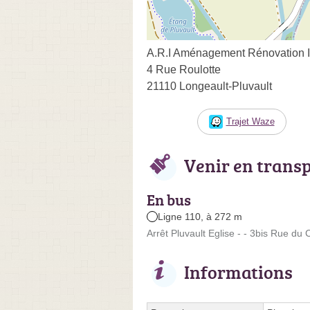
A.R.I Aménagement Rénovation I
4 Rue Roulotte
21110 Longeault-Pluvault
Trajet Waze
Venir en trans
En bus
Ligne 110, à 272 m
Arrêt Pluvault Eglise - - 3bis Rue d
Informations