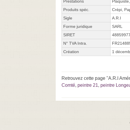
Prestations
Plaquiste
Produits spéc.
Crépi, Pa
Sigle
A.R.I
Forme juridique
SARL
SIRET
4885997
N° TVA Intra.
FR21488
Création
1 décemb
Retrouvez cette page "A.R.I Amén
Comté
,
peintre 21
,
peintre Longea