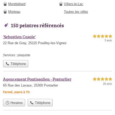
Montbéliard
Villers-le-Lac
Morteau
Toutes les villes
150 peintres référencés
'Sebastien Casale'
5,0 étoiles sur 5
3 avis
22 Rue de Gray, 25115 Pouilley-les-Vignes
Services :
plaquiste
Téléphone
Agencement Pontissalien - Pontarlier
5,0 étoiles sur 5
26 avis
65 Rue des Lavaux, 25300 Pontarlier
Fermé, ouvre à 7h
Horaires
Téléphone