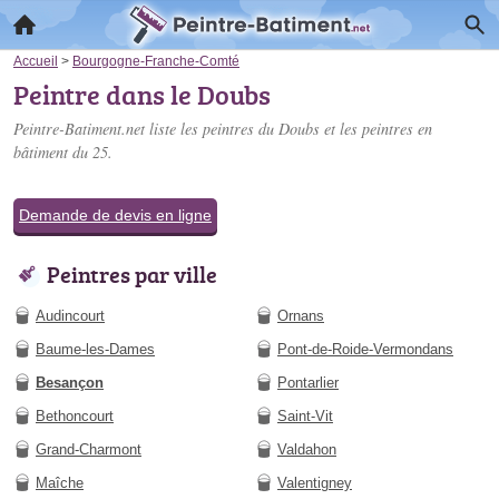
Accueil
>
Bourgogne-Franche-Comté
Peintre dans le Doubs
Peintre-Batiment.net liste les
peintres du Doubs
et les peintres en
bâtiment du 25.
Demande de devis en ligne
Peintres par ville
Audincourt
Ornans
Baume-les-Dames
Pont-de-Roide-Vermondans
Besançon
Pontarlier
Bethoncourt
Saint-Vit
Grand-Charmont
Valdahon
Maîche
Valentigney