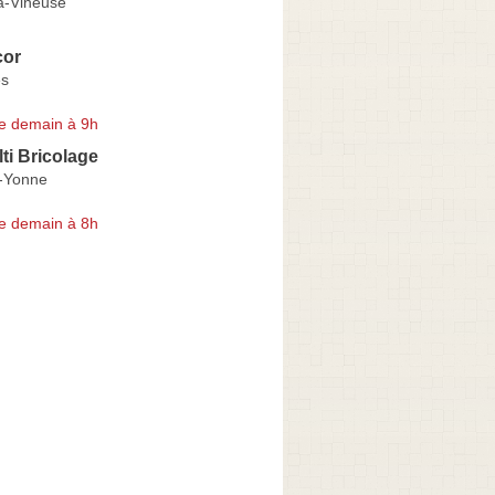
a-Vineuse
cor
es
e demain à 9h
ti Bricolage
-Yonne
e demain à 8h