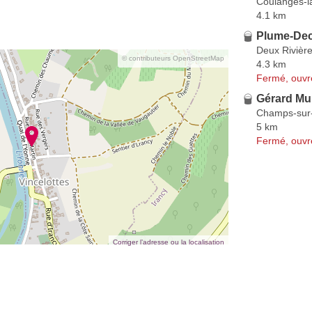
Coulanges-l
4.1 km
Plume-De
Deux Rivièr
© contributeurs OpenStreetMap
4.3 km
Fermé, ouvr
Gérard Mul
Champs-sur
5 km
Fermé, ouvr
Corriger l’adresse ou la localisation