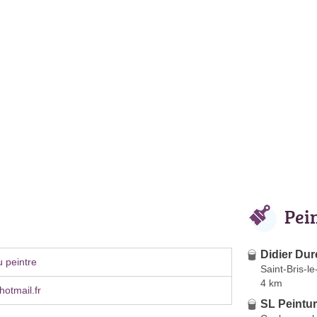
Pei
Didier Dur
 peintre
Saint-Bris-l
4 km
otmail.fr
SL Peintu