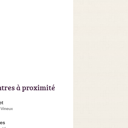
ntres à proximité
et
e-Vineux
res