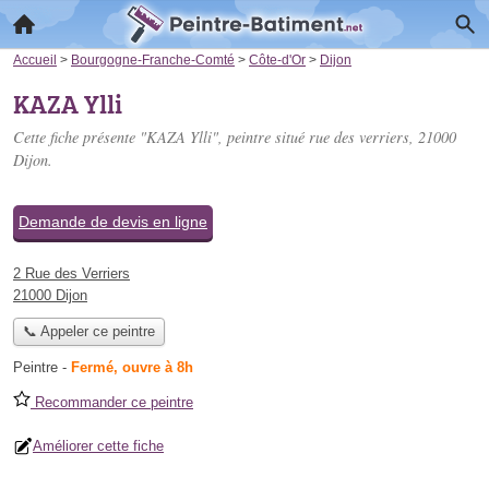
Accueil
>
Bourgogne-Franche-Comté
>
Côte-d'Or
>
Dijon
KAZA Ylli
Cette fiche présente "KAZA Ylli", peintre situé
rue des verriers
, 21000
Dijon.
Demande de devis en ligne
2 Rue des Verriers
21000 Dijon
📞 Appeler ce peintre
Peintre
-
Fermé, ouvre à 8h
Recommander ce peintre
Améliorer cette fiche