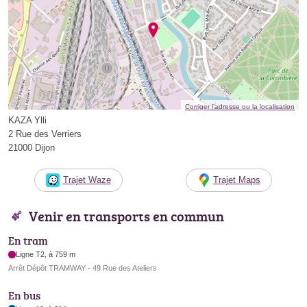
Corriger l’adresse ou la localisation
KAZA Ylli
2 Rue des Verriers
21000 Dijon
Trajet Waze
Trajet Maps
Venir en transports en commun
En tram
Ligne T2, à 759 m
Arrêt Dépôt TRAMWAY - 49 Rue des Ateliers
En bus