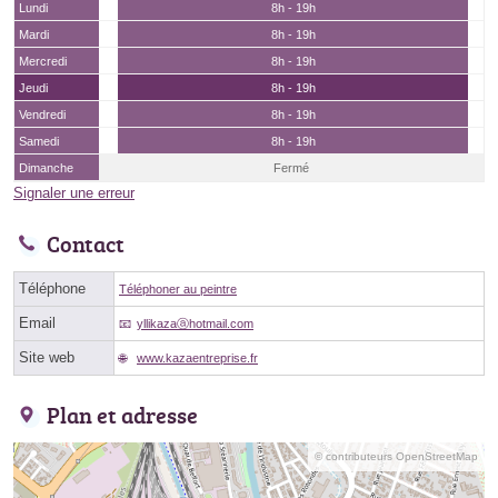
Lundi
8h - 19h
Mardi
8h - 19h
Mercredi
8h - 19h
Jeudi
8h - 19h
Vendredi
8h - 19h
Samedi
8h - 19h
Dimanche
Fermé
Signaler une erreur
Contact
Téléphone
Téléphoner au peintre
Email
yllikazaⓐhotmail.com
Site web
www.kazaentreprise.fr
Plan et adresse
© contributeurs OpenStreetMap