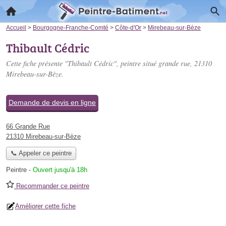
Accueil
>
Bourgogne-Franche-Comté
>
Côte-d'Or
>
Mirebeau-sur-Bèze
Thibault Cédric
Cette fiche présente "Thibault Cédric", peintre situé
grande rue
, 21310
Mirebeau-sur-Bèze.
Demande de devis en ligne
66 Grande Rue
21310 Mirebeau-sur-Bèze
📞 Appeler ce peintre
Peintre
-
Ouvert jusqu'à 18h
Recommander ce peintre
Améliorer cette fiche