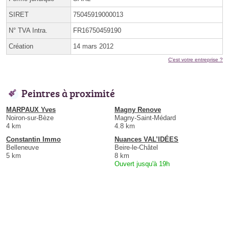
SIRET
75045919000013
N° TVA Intra.
FR16750459190
Création
14 mars 2012
C'est votre entreprise ?
Peintres à proximité
MARPAUX Yves
Magny Renove
Noiron-sur-Bèze
Magny-Saint-Médard
4 km
4.8 km
Constantin Immo
Nuances VAL’IDÉES
Belleneuve
Beire-le-Châtel
5 km
8 km
Ouvert jusqu'à 19h