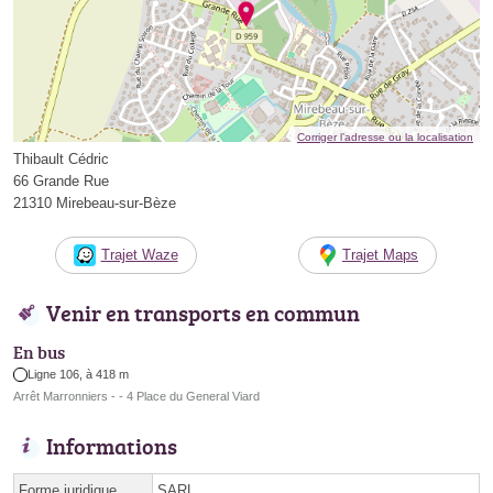
Corriger l’adresse ou la localisation
Thibault Cédric
66 Grande Rue
21310 Mirebeau-sur-Bèze
Trajet Waze
Trajet Maps
Venir en transports en commun
En bus
Ligne 106, à 418 m
Arrêt Marronniers - - 4 Place du General Viard
Informations
Forme juridique
SARL