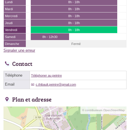
Lundi
8h - 18h
Mardi
8h - 18h
Mercredi
8h - 18h
Jeudi
8h - 18h
Vendredi
8h - 18h
Samedi
8h - 12h30
Dimanche
Fermé
Signaler une erreur
Contact
Téléphone
Téléphoner au peintre
Email
c.thibault.peintreⓐgmail.com
Plan et adresse
© contributeurs OpenStreetMap