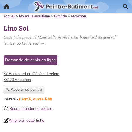
Accueil
>
Nouvelle-Aquitaine
>
Gironde
>
Arcachon
Lino Sol
Cette fiche présente "Lino Sol", peintre situé
boulevard du général
leclerc
, 33120 Arcachon.
Demande de devis en ligne
37 Boulevard du Général Leclerc
33120 Arcachon
📞 Appeler ce peintre
Peintre
-
Fermé, ouvre à 8h
Recommander ce peintre
Améliorer cette fiche