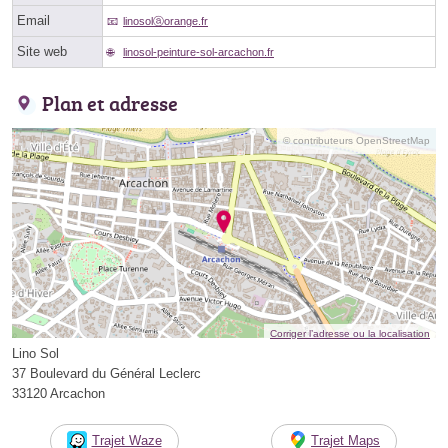
Email
linosolⓐorange.fr
Site web
linosol-peinture-sol-arcachon.fr
Plan et adresse
© contributeurs OpenStreetMap
Corriger l’adresse ou la localisation
Lino Sol
37 Boulevard du Général Leclerc
33120 Arcachon
Trajet Waze
Trajet Maps