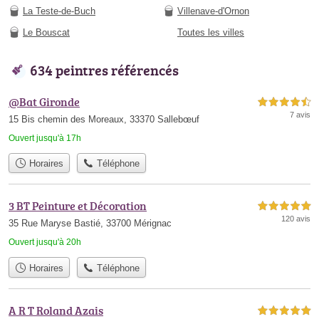
La Teste-de-Buch
Villenave-d'Ornon
Le Bouscat
Toutes les villes
634 peintres référencés
@Bat Gironde
4,5 étoiles sur 5
7 avis
15 Bis chemin des Moreaux, 33370 Sallebœuf
Ouvert jusqu'à 17h
Horaires
Téléphone
3 BT Peinture et Décoration
5,0 étoiles sur 5
120 avis
35 Rue Maryse Bastié, 33700 Mérignac
Ouvert jusqu'à 20h
Horaires
Téléphone
A R T Roland Azais
5,0 étoiles sur 5