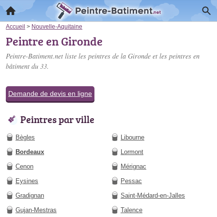
Accueil
>
Nouvelle-Aquitaine
Peintre en Gironde
Peintre-Batiment.net liste les
peintres de la Gironde
et les peintres en
bâtiment du 33.
Demande de devis en ligne
Peintres par ville
Bègles
Libourne
Bordeaux
Lormont
Cenon
Mérignac
Eysines
Pessac
Gradignan
Saint-Médard-en-Jalles
Gujan-Mestras
Talence