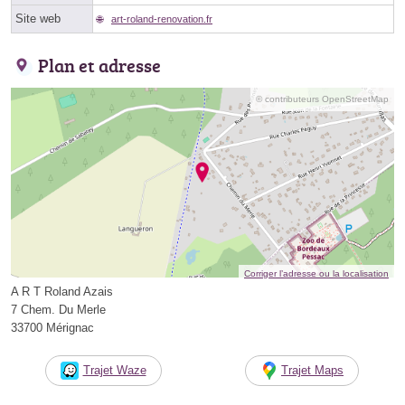
Site web
art-roland-renovation.fr
Plan et adresse
© contributeurs OpenStreetMap
Corriger l’adresse ou la localisation
A R T Roland Azais
7 Chem. Du Merle
33700 Mérignac
Trajet Waze
Trajet Maps