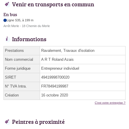
Venir en transports en commun
En bus
Ligne S35, à 199 m
Arrêt Merle - 18 Chemin du Merle
Informations
Prestations
Ravalement, Travaux d'isolation
Nom commercial
A R T Roland Azais
Forme juridique
Entrepreneur individuel
SIRET
49419998700020
N° TVA Intra.
FR78494199987
Création
16 octobre 2020
C'est votre entreprise ?
Peintres à proximité