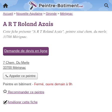
Accueil
>
Nouvelle-Aquitaine
>
Gironde
>
Mérignac
A R T Roland Azais
Cette fiche présente "A R T Roland Azais", peintre situé
chem. du merle
,
33700 Mérignac.
Demande de devis en ligne
7 Chem. Du Merle
33700 Mérignac
📞 Appeler ce peintre
Peintre en bâtiment
-
Fermé, ouvre demain à 9h
Recommander ce peintre
Améliorer cette fiche