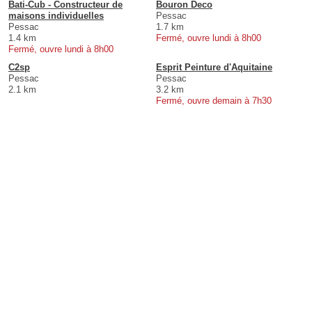
Bati-Cub - Constructeur de
Bouron Deco
maisons individuelles
Pessac
Pessac
1.7 km
1.4 km
Fermé, ouvre lundi à 8h00
Fermé, ouvre lundi à 8h00
C2sp
Esprit Peinture d'Aquitaine
Pessac
Pessac
2.1 km
3.2 km
Fermé, ouvre demain à 7h30