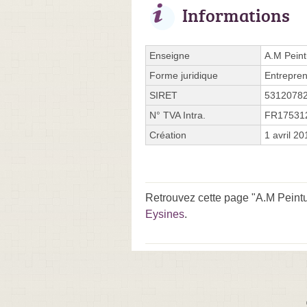
Informations
Enseigne
A.M Peint
Forme juridique
Entrepren
SIRET
5312078
N° TVA Intra.
FR17531
Création
1 avril 20
Retrouvez cette page "A.M Peintu
Eysines
.