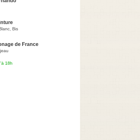
ernando
inture
lanc, Bis
nage de France
ujeau
'à 18h