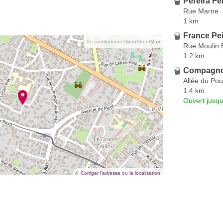
Pereira F
Rue Marne
1 km
France Pe
© contributeurs OpenStreetMap
Rue Moulin B
1.2 km
Compagno
Allée du Po
1.4 km
Ouvert jusqu
Corriger l’adresse ou la localisation