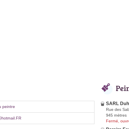
Pei
SARL Duha
 peintre
Rue des Sab
945 mètres
hotmail.FR
Fermé, ouvr