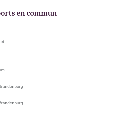
ports en commun
net
lum
 Brandenburg
 Brandenburg