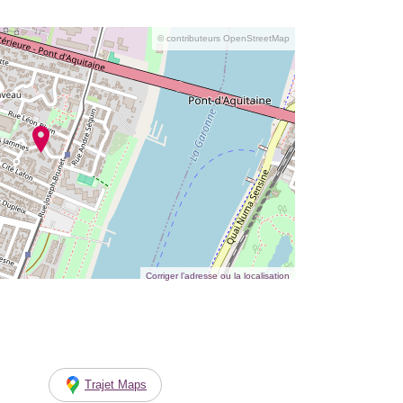
© contributeurs OpenStreetMap
Corriger l’adresse ou la localisation
Trajet Maps