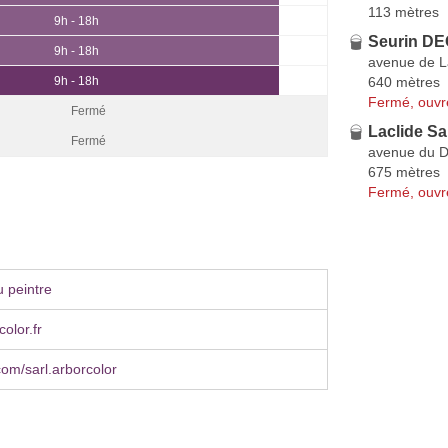
113 mètres
9h - 18h
Seurin DE
9h - 18h
avenue de 
640 mètres
9h - 18h
Fermé, ouvr
Fermé
Laclide Sa
Fermé
avenue du D
675 mètres
Fermé, ouvr
 peintre
olor.fr
om/sarl.arborcolor