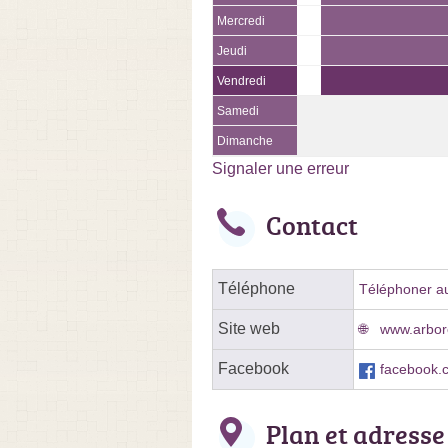
Mercredi
Jeudi
Vendredi
Samedi
Dimanche
Signaler une erreur
Contact
Téléphone
Téléphoner au
Site web
www.arborc
Facebook
facebook.c
Plan et adresse