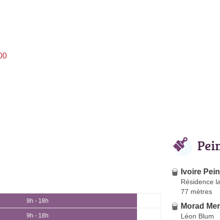
00
Pei
Ivoire Pei
Résidence l
77 mètres
9h - 18h
Morad Mer
Léon Blum
9h - 18h