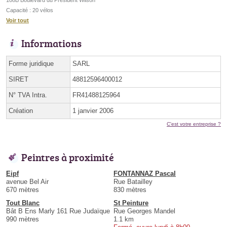
Capacité : 20 vélos
Voir tout
Informations
Forme juridique
SARL
SIRET
48812596400012
N° TVA Intra.
FR41488125964
Création
1 janvier 2006
C'est votre entreprise ?
Peintres à proximité
Eipf
FONTANNAZ Pascal
avenue Bel Air
Rue Batailley
670 mètres
830 mètres
Tout Blanc
St Peinture
Bât B Ens Marly 161 Rue Judaïque
Rue Georges Mandel
990 mètres
1.1 km