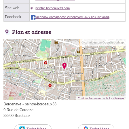
Site web
peintre-bordeaux33.com
Facebook
facebook.com/pages/Bordenave/1267712393284684
Plan et adresse
© contributeurs OpenStreetMap
Corriger l’adresse ou la localisation
Bordenave - peintre-bordeaux33
9 Rue de Cardoze
33200 Bordeaux