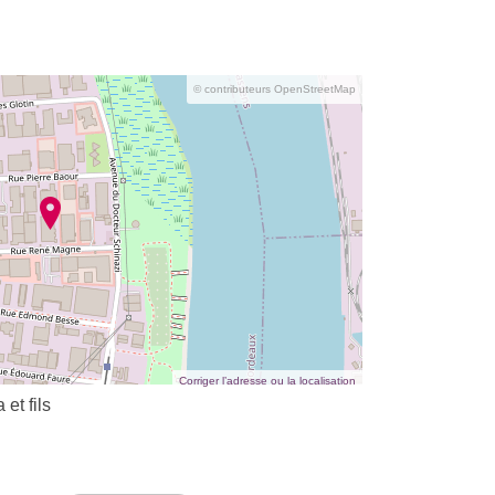
© contributeurs OpenStreetMap
Corriger l’adresse ou la localisation
et fils