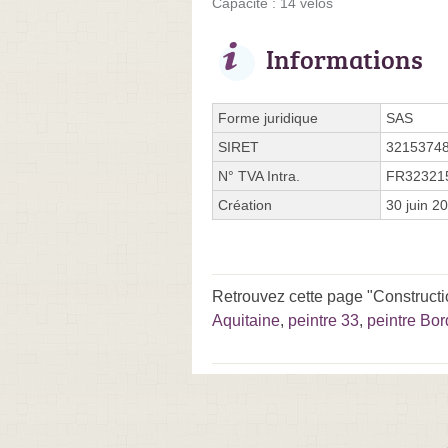
Capacité : 14 vélos
Informations
Forme juridique
SAS
SIRET
3215374
N° TVA Intra.
FR32321
Création
30 juin 2
Retrouvez cette page "Constructi
Aquitaine
,
peintre 33
,
peintre Bo