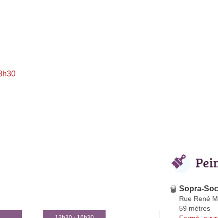
 8h30
Pei
Sopra-So
Rue René M
59 mètres
Fermé, ouvr
13h30 - 16h30