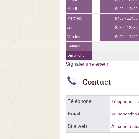
Mardi
8h30 - 12h30
Mercredi
8h30 - 12h30
Jeudi
8h30 - 12h30
Vendredi
8h30 - 12h30
Samedi
Dimanche
Signaler une erreur
Contact
Téléphone
Téléphoner au
Email
sebastien
Site web
constructi