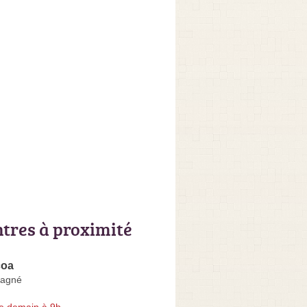
ntres à proximité
coa
agné
e demain à 9h