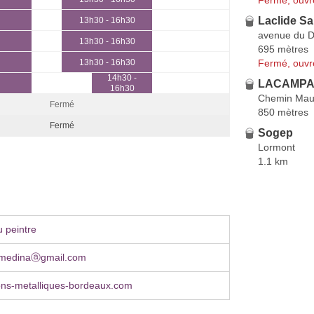
Laclide Sa
13h30 - 16h30
avenue du D
13h30 - 16h30
695 mètres
Fermé, ouvr
13h30 - 16h30
14h30 -
LACAMPA
16h30
Chemin Maur
Fermé
850 mètres
Fermé
Sogep
Lormont
1.1 km
 peintre
.medinaⓐgmail.com
ons-metalliques-bordeaux.com