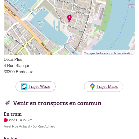
Corriger l’adresse ou la localisation
Deco Plus
4 Rue Blanqui
33300 Bordeaux
Trajet Waze
Trajet Maps
Venir en transports en commun
En tram
Ligne B, à 275 m
Arrêt Rue Achard - 55 Rue Achard
En bus