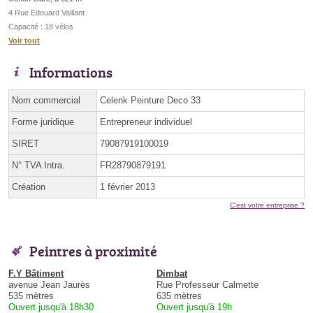
4 Rue Edouard Vaillant
Capacité : 18 vélos
Voir tout
Informations
Nom commercial
Celenk Peinture Deco 33
Forme juridique
Entrepreneur individuel
SIRET
79087919100019
N° TVA Intra.
FR28790879191
Création
1 février 2013
C'est votre entreprise ?
Peintres à proximité
F.Y Bâtiment
Dimbat
avenue Jean Jaurès
Rue Professeur Calmette
535 mètres
635 mètres
Ouvert jusqu'à 18h30
Ouvert jusqu'à 19h