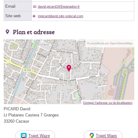
Email
david.picard19ⓐwanadoo.fr
Site web
mpicarddavid.site-solocal.com
Plan et adresse
© contributeurs OpenStreetMap
Corriger l’adresse ou la localisation
PICARD David
Lt Platanes Castera 7 Granges
33260 Cazaux
Trajet Waze
Trajet Maps