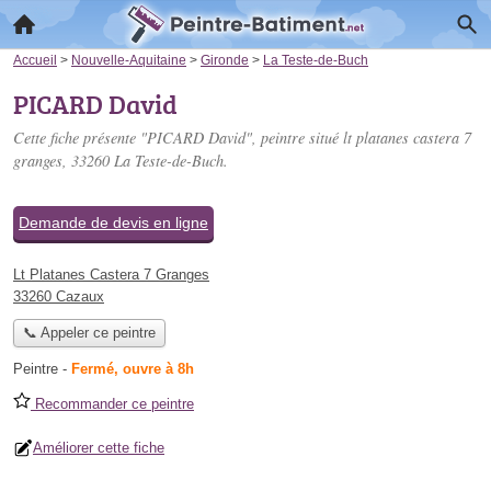
Accueil
>
Nouvelle-Aquitaine
>
Gironde
>
La Teste-de-Buch
PICARD David
Cette fiche présente "PICARD David", peintre situé
lt platanes castera 7
granges
, 33260 La Teste-de-Buch.
Demande de devis en ligne
Lt Platanes Castera 7 Granges
33260 Cazaux
📞 Appeler ce peintre
Peintre
-
Fermé, ouvre à 8h
Recommander ce peintre
Améliorer cette fiche