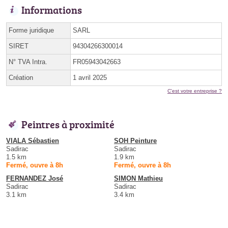
Informations
Forme juridique
SARL
SIRET
94304266300014
N° TVA Intra.
FR05943042663
Création
1 avril 2025
C'est votre entreprise ?
Peintres à proximité
VIALA Sébastien
SOH Peinture
Sadirac
Sadirac
1.5 km
1.9 km
Fermé, ouvre à 8h
Fermé, ouvre à 8h
FERNANDEZ José
SIMON Mathieu
Sadirac
Sadirac
3.1 km
3.4 km