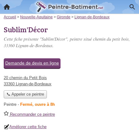
Accueil
>
Nouvelle-Aquitaine
>
Gironde
>
Lignan-de-Bordeaux
Sublim'Décor
Cette fiche présente "Sublim'Décor", peintre situé
chemin du petit bois
,
33360 Lignan-de-Bordeaux.
Demande de devis en ligne
20 chemin du Petit Bois
33360 Lignan-de-Bordeaux
📞 Appeler ce peintre
Peintre
-
Fermé, ouvre à 8h
Recommander ce peintre
Améliorer cette fiche