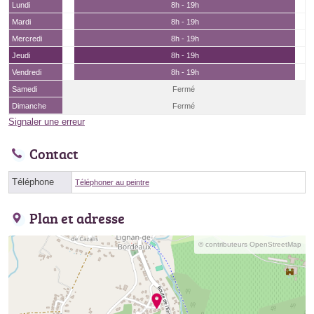
Lundi
8h - 19h
Mardi
8h - 19h
Mercredi
8h - 19h
Jeudi
8h - 19h
Vendredi
8h - 19h
Samedi
Fermé
Dimanche
Fermé
Signaler une erreur
Contact
Téléphone
Téléphoner au peintre
Plan et adresse
© contributeurs OpenStreetMap