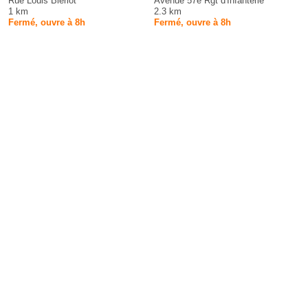
Rue Louis Blériot
Avenue 57e Rgt d'Infanterie
1 km
2.3 km
Fermé, ouvre à 8h
Fermé, ouvre à 8h