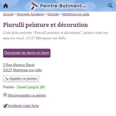
Accueil
>
Nouvelle-Aquitaine
>
Gironde
>
Martignas-sur-Jalle
Piarulli peinture et décoration
Cette fiche présente "Piarulli peinture et décoration", peintre situé
rue
maurice ravel
, 33127 Martignas-sur-Jalle.
Demande de devis en ligne
2 Rue Maurice Ravel
33127 Martignas-sur-Jalle
📞 Appeler ce peintre
Peintre
-
Ouvert jusqu'à 18h
Recommander ce peintre
Améliorer cette fiche