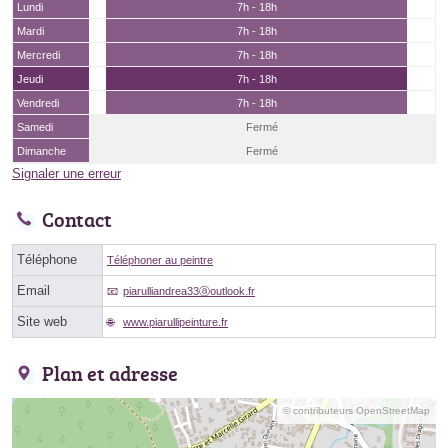
Lundi
7h - 18h
Mardi
7h - 18h
Mercredi
7h - 18h
Jeudi
7h - 18h
Vendredi
7h - 18h
Samedi
Fermé
Dimanche
Fermé
Signaler une erreur
Contact
Téléphone
Téléphoner au peintre
Email
piarulliandrea33ⓐoutlook.fr
Site web
www.piarullipeinture.fr
Plan et adresse
© contributeurs OpenStreetMap