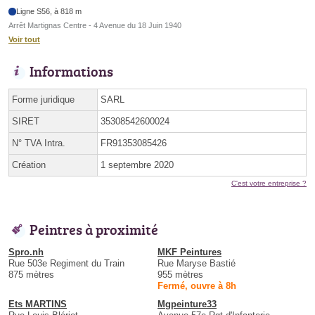
Ligne S56, à 818 m
Arrêt Martignas Centre - 4 Avenue du 18 Juin 1940
Voir tout
Informations
Forme juridique
SARL
SIRET
35308542600024
N° TVA Intra.
FR91353085426
Création
1 septembre 2020
C'est votre entreprise ?
Peintres à proximité
Spro.nh
MKF Peintures
Rue 503e Regiment du Train
Rue Maryse Bastié
875 mètres
955 mètres
Fermé, ouvre à 8h
Ets MARTINS
Mgpeinture33