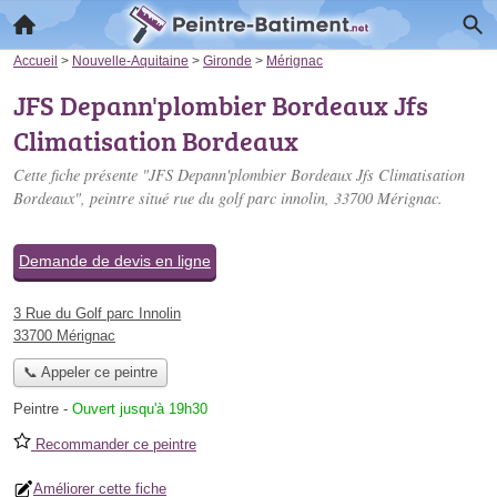
Accueil
>
Nouvelle-Aquitaine
>
Gironde
>
Mérignac
JFS Depann'plombier Bordeaux Jfs
Climatisation Bordeaux
Cette fiche présente "JFS Depann'plombier Bordeaux Jfs Climatisation
Bordeaux", peintre situé
rue du golf parc innolin
, 33700 Mérignac.
Demande de devis en ligne
3 Rue du Golf parc Innolin
33700 Mérignac
📞 Appeler ce peintre
Peintre
-
Ouvert jusqu'à 19h30
Recommander ce peintre
Améliorer cette fiche