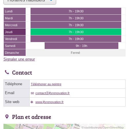
Lundi
7h - 19h30
Mardi
7h - 19h30
Mercredi
7h - 19h30
Jeudi
7h - 19h30
Vendredi
7h - 19h30
Samedi
9h - 19h
Dimanche
Fermé
Signaler une erreur
Contact
Téléphone
Téléphoner au peintre
Email
contactⓐjfsrenovation.fr
Site web
www.jfsrenovation.fr
Plan et adresse
© contributeurs OpenStreetMap