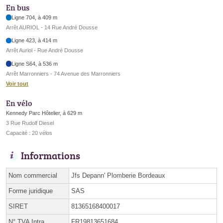
En bus
Ligne 704, à 409 m
Arrêt AURIOL - 14 Rue André Dousse
Ligne 423, à 414 m
Arrêt Auriol - Rue André Dousse
Ligne S64, à 536 m
Arrêt Marronniers - 74 Avenue des Marronniers
Voir tout
En vélo
Kennedy Parc Hôtelier, à 629 m
3 Rue Rudolf Diesel
Capacité : 20 vélos
Informations
Nom commercial
Jfs Depann' Plomberie Bordeaux
Forme juridique
SAS
SIRET
81365168400017
N° TVA Intra.
FR19813651684